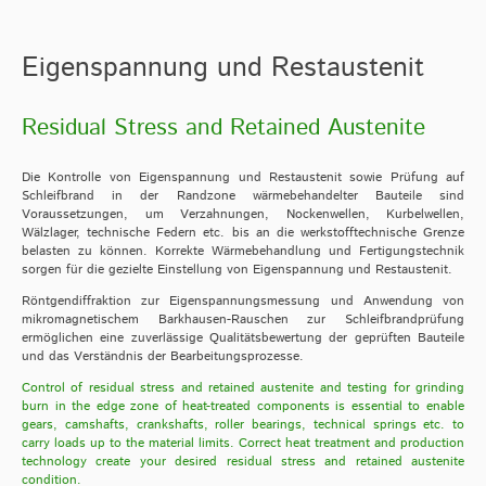
Eigenspannung und Restaustenit
Residual Stress and Retained Austenite
Die Kontrolle von Eigenspannung und Restaustenit sowie Prüfung auf
Schleifbrand in der Randzone wärmebehandelter Bauteile sind
Voraussetzungen, um Verzahnungen, Nockenwellen, Kurbelwellen,
Wälzlager, technische Federn etc. bis an die werkstofftechnische Grenze
belasten zu können. Korrekte Wärmebehandlung und Fertigungstechnik
sorgen für die gezielte Einstellung von Eigenspannung und Restaustenit.
Röntgendiffraktion zur Eigenspannungsmessung und Anwendung von
mikromagnetischem Barkhausen-Rauschen zur Schleifbrandprüfung
ermöglichen eine zuverlässige Qualitätsbewertung der geprüften Bauteile
und das Verständnis der Bearbeitungsprozesse.
Control of residual stress and retained austenite and testing for grinding
burn in the edge zone of heat-treated components is essential to enable
gears, camshafts, crankshafts, roller bearings, technical springs etc. to
carry loads up to the material limits. Correct heat treatment and production
technology create your desired residual stress and retained austenite
condition.